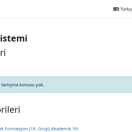
Türkçe 
Sistemi
ri
 tartışma konusu yok.
ileri
ik Formasyon (16. Grup) Akademik Yılı