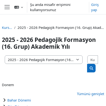
Ana içeriğe git
Şu anda misafir erişimini
Giriş
kullanıyorsunuz
yap
Yan panel
Kurslar
2025 - 2026 Pedagojik Formasyon (16. Grup) Akademik Yılı
2025 - 2026 Pedagojik Formasyon
(16. Grup) Akademik Yılı
Kursl
Kurs Kategorileri
Kursları 
Donem
Tümünü genişlet
Bahar Dönemi